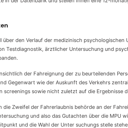
te in der Datenbank und stellen Ihnen eine 12-monat
ten
l über den Verlauf der medizinisch psychologischen 
 von Testdiagnostik, ärztlicher Untersuchung und ps
banden.
insichtlich der Fahreignung der zu beurteilenden Pers
nd Gegenwart wie der Auskunft des Verkehrs zentral r
screenings sowie nicht zuletzt auf die Ergebnisse
 die Zweifel der Fahrerlaubnis behörde an der Fahre
tersuchung und also das Gutachten über die MPU wi
punkt und die Wahl der Unter suchungs stelle stehen