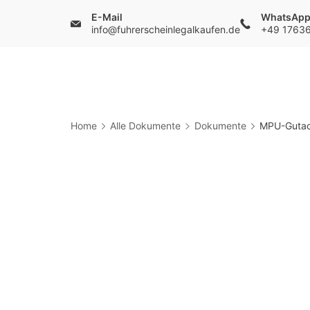
Skip
E-Mail
WhatsAp
info@fuhrerscheinlegalkaufen.de
+49 1763
to
content
Führerschein
Kaufen
Home
Alle Dokumente
Dokumente
MPU-Gutac