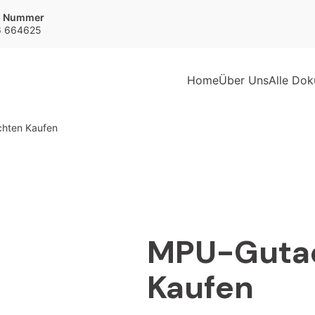
p Nummer
6 664625
Home
Über Uns
Alle Do
hten Kaufen
MPU-Guta
Kaufen