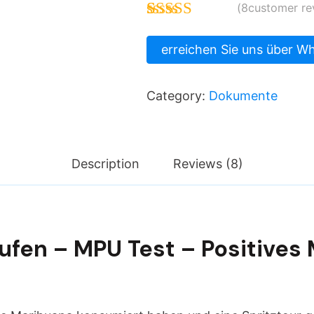
(
8
customer re
Rated
8
4.75
out of 5
erreichen Sie uns über W
based on
customer
ratings
Category:
Dokumente
Description
Reviews (8)
fen – MPU Test – Positives